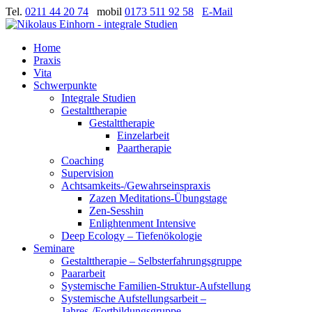
Tel.
0211 44 20 74
mobil
0173 511 92 58
E-Mail
Home
Praxis
Vita
Schwerpunkte
Integrale Studien
Gestalttherapie
Gestalttherapie
Einzelarbeit
Paartherapie
Coaching
Supervision
Achtsamkeits-/Gewahrseinspraxis
Zazen Meditations-Übungstage
Zen-Sesshin
Enlightenment Intensive
Deep Ecology – Tiefenökologie
Seminare
Gestalttherapie – Selbsterfahrungsgruppe
Paararbeit
Systemische Familien-Struktur-Aufstellung
Systemische Aufstellungsarbeit –
Jahres-/Fortbildungsgruppe