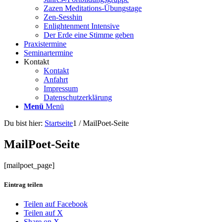
Zazen Meditations-Übungstage
Zen-Sesshin
Enlightenment Intensive
Der Erde eine Stimme geben
Praxistermine
Seminartermine
Kontakt
Kontakt
Anfahrt
Impressum
Datenschutzerklärung
Menü
Menü
Du bist hier:
Startseite
1
/
MailPoet-Seite
MailPoet-Seite
[mailpoet_page]
Eintrag teilen
Teilen auf Facebook
Teilen auf X
Share on X