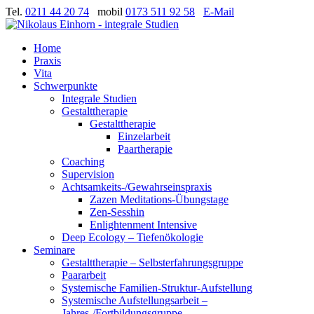
Tel.
0211 44 20 74
mobil
0173 511 92 58
E-Mail
Home
Praxis
Vita
Schwerpunkte
Integrale Studien
Gestalttherapie
Gestalttherapie
Einzelarbeit
Paartherapie
Coaching
Supervision
Achtsamkeits-/Gewahrseinspraxis
Zazen Meditations-Übungstage
Zen-Sesshin
Enlightenment Intensive
Deep Ecology – Tiefenökologie
Seminare
Gestalttherapie – Selbsterfahrungsgruppe
Paararbeit
Systemische Familien-Struktur-Aufstellung
Systemische Aufstellungsarbeit –
Jahres-/Fortbildungsgruppe