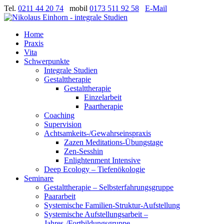
Tel.
0211 44 20 74
mobil
0173 511 92 58
E-Mail
Home
Praxis
Vita
Schwerpunkte
Integrale Studien
Gestalttherapie
Gestalttherapie
Einzelarbeit
Paartherapie
Coaching
Supervision
Achtsamkeits-/Gewahrseinspraxis
Zazen Meditations-Übungstage
Zen-Sesshin
Enlightenment Intensive
Deep Ecology – Tiefenökologie
Seminare
Gestalttherapie – Selbsterfahrungsgruppe
Paararbeit
Systemische Familien-Struktur-Aufstellung
Systemische Aufstellungsarbeit –
Jahres-/Fortbildungsgruppe