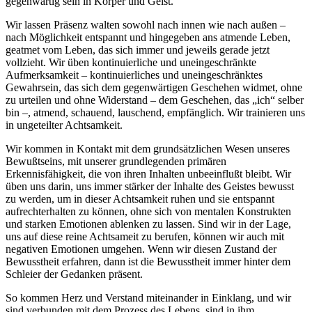
gegenwärtig sein in Körper und Geist.
Wir lassen Präsenz walten sowohl nach innen wie nach außen –
nach Möglichkeit entspannt und hingegeben ans atmende Leben,
geatmet vom Leben, das sich immer und jeweils gerade jetzt
vollzieht. Wir üben kontinuierliche und uneingeschränkte
Aufmerksamkeit – kontinuierliches und uneingeschränktes
Gewahrsein, das sich dem gegenwärtigen Geschehen widmet, ohne
zu urteilen und ohne Widerstand – dem Geschehen, das „ich“ selber
bin –, atmend, schauend, lauschend, empfänglich. Wir trainieren uns
in ungeteilter Achtsamkeit.
Wir kommen in Kontakt mit dem grundsätzlichen Wesen unseres
Bewußtseins, mit unserer grundlegenden primären
Erkennisfähigkeit, die von ihren Inhalten unbeeinflußt bleibt. Wir
üben uns darin, uns immer stärker der Inhalte des Geistes bewusst
zu werden, um in dieser Achtsamkeit ruhen und sie entspannt
aufrechterhalten zu können, ohne sich von mentalen Konstrukten
und starken Emotionen ablenken zu lassen. Sind wir in der Lage,
uns auf diese reine Achtsameit zu berufen, können wir auch mit
negativen Emotionen umgehen. Wenn wir diesen Zustand der
Bewusstheit erfahren, dann ist die Bewusstheit immer hinter dem
Schleier der Gedanken präsent.
So kommen Herz und Verstand miteinander in Einklang, und wir
sind verbunden mit dem Prozess des Lebens, sind in ihm